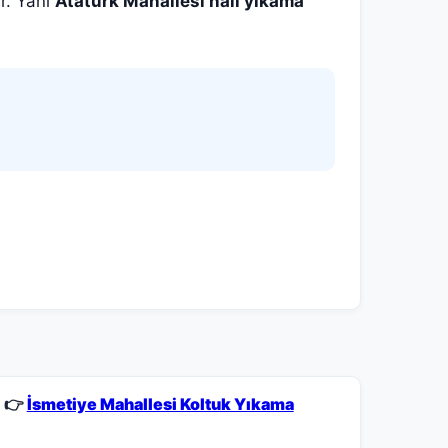
r. Yani
Atatürk Mahallesi halı yıkama
👉
İsmetiye Mahallesi Koltuk Yıkama