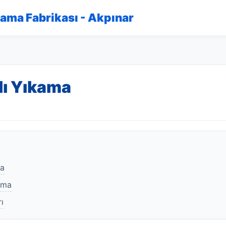
kama Fabrikası - Akpınar
lı Yıkama
ma
ama
ı