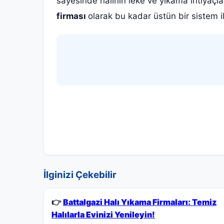
sayesinde halının leke ve yıkama ihtiyaçla
firması
olarak bu kadar üstün bir sistem i
İlginizi Çekebilir
👉
Battalgazi Halı Yıkama Firmaları: Temiz
Halılarla Evinizi Yenileyin!