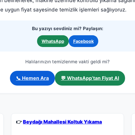
rı belirlenerek, makine üzerinde kontrollü yıkama sağlanı
le uygun fiyat sayesinde temizlik işlemleri sağlıyoruz.
Bu yazıyı sevdiniz mi? Paylaşın:
WhatsApp
Facebook
Halılarınızın temizlenme vakti geldi mi?
📞 Hemen Ara
💬 WhatsApp’tan Fiyat Al
👉
Beydağı Mahallesi Koltuk Yıkama