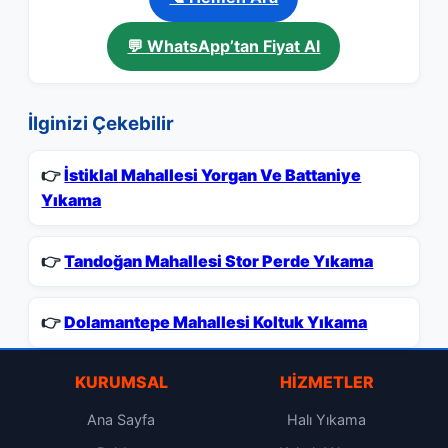
💬 WhatsApp’tan Fiyat Al
İlginizi Çekebilir
👉
İstiklal Mahallesi Yorgan Ve Battaniye
Yıkama
👉
Tandoğan Mahallesi Stor Perde Yıkama
👉
Dolamantepe Mahallesi Koltuk Yıkama
KURUMSAL
HIZMETLER
Ana Sayfa
Halı Yıkama