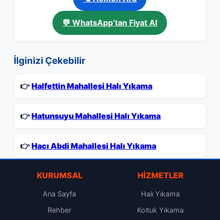
💬 WhatsApp’tan Fiyat Al
İlginizi Çekebilir
👉
Halfettin Mahallesi Halı Yıkama
👉
Hatunsuyu Mahallesi Halı Yıkama
👉
Hacı Abdi Mahallesi Halı Yıkama
KURUMSAL
HIZMETLER
Ana Sayfa
Halı Yıkama
Rehber
Koltuk Yıkama