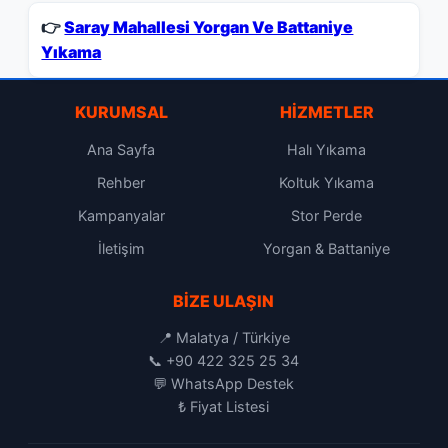
👉
Saray Mahallesi Yorgan Ve Battaniye
Yıkama
KURUMSAL
HIZMETLER
Ana Sayfa
Halı Yıkama
Rehber
Koltuk Yıkama
Kampanyalar
Stor Perde
İletişim
Yorgan & Battaniye
BIZE ULAŞIN
📍 Malatya / Türkiye
📞
+90 422 325 25 34
💬
WhatsApp Destek
₺
Fiyat Listesi