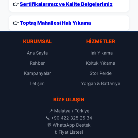
👉
Sertifikalarımız ve Kalite Belgelerimiz
👉
Toptaş Mahallesi Halı Yıkama
KURUMSAL
HIZMETLER
Ana Sayfa
Halı Yıkama
Rehber
Koltuk Yıkama
Kampanyalar
Stor Perde
İletişim
Yorgan & Battaniye
BIZE ULAŞIN
📍 Malatya / Türkiye
📞
+90 422 325 25 34
💬
WhatsApp Destek
₺
Fiyat Listesi