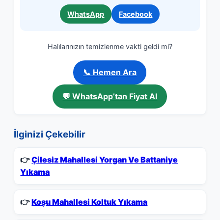
WhatsApp
Facebook
Halılarınızın temizlenme vakti geldi mi?
📞 Hemen Ara
💬 WhatsApp’tan Fiyat Al
İlginizi Çekebilir
👉
Çilesiz Mahallesi Yorgan Ve Battaniye
Yıkama
👉
Koşu Mahallesi Koltuk Yıkama