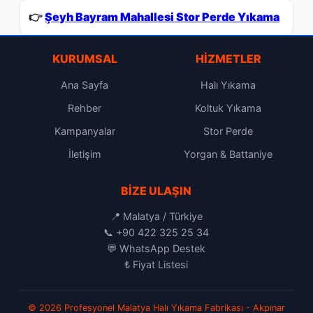
👉
Şeyh Bayram Mahallesi Stor Perde Yıkama
KURUMSAL
HIZMETLER
Ana Sayfa
Halı Yıkama
Rehber
Koltuk Yıkama
Kampanyalar
Stor Perde
İletişim
Yorgan & Battaniye
BIZE ULAŞIN
📍 Malatya / Türkiye
📞
+90 422 325 25 34
💬
WhatsApp Destek
₺
Fiyat Listesi
© 2026 Profesyonel Malatya Halı Yıkama Fabrikası - Akpınar