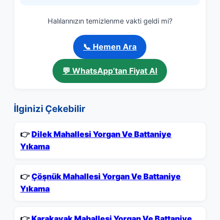
Halılarınızın temizlenme vakti geldi mi?
📞 Hemen Ara
💬 WhatsApp’tan Fiyat Al
İlginizi Çekebilir
👉
Dilek Mahallesi Yorgan Ve Battaniye
Yıkama
👉
Çöşnük Mahallesi Yorgan Ve Battaniye
Yıkama
👉
Karakavak Mahallesi Yorgan Ve Battaniye