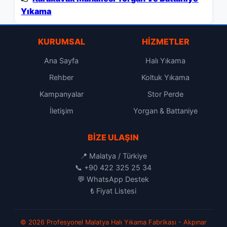
Yıkama
KURUMSAL
HIZMETLER
Ana Sayfa
Halı Yıkama
Rehber
Koltuk Yıkama
Kampanyalar
Stor Perde
İletişim
Yorgan & Battaniye
BIZE ULAŞIN
📍 Malatya / Türkiye
📞
+90 422 325 25 34
💬
WhatsApp Destek
₺
Fiyat Listesi
© 2026 Profesyonel Malatya Halı Yıkama Fabrikası - Akpınar