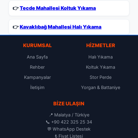
👉
Tecde Mahallesi Koltuk Yıkama
👉
Kavaklıbağ Mahallesi Halı Yıkama
KURUMSAL
HIZMETLER
Ana Sayfa
Halı Yıkama
Rehber
Koltuk Yıkama
Kampanyalar
Stor Perde
İletişim
Yorgan & Battaniye
BIZE ULAŞIN
📍 Malatya / Türkiye
📞
+90 422 325 25 34
💬
WhatsApp Destek
₺
Fiyat Listesi