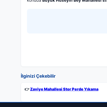
konuda
Büyük Hüseyin Bey Mahallesi st
İlginizi Çekebilir
👉
Zaviye Mahallesi Stor Perde Yıkama