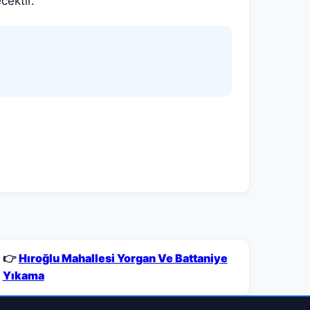
cektir.
👉
Hıroğlu Mahallesi Yorgan Ve Battaniye
Yıkama