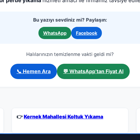
or perde yıkama
hizmeti amacı ile firmamız tavsiye edile
Bu yazıyı sevdiniz mi? Paylaşın:
WhatsApp
Facebook
Halılarınızın temizlenme vakti geldi mi?
📞 Hemen Ara
💬 WhatsApp’tan Fiyat Al
👉
Kernek Mahallesi Koltuk Yıkama