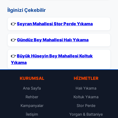
İlginizi Çekebilir
👉
Seyran Mahallesi Stor Perde Yıkama
👉
Gündüz Bey Mahallesi Halı Yıkama
👉
Büyük Hüseyin Bey Mahallesi Koltuk
Yıkama
KURUMSAL
HIZMETLER
Ana Sayfa
Halı Yıkama
Rehber
Koltuk Yıkama
Kampanyalar
Stor Perde
İletişim
Yorgan & Battaniye