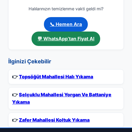
Halılarınızın temizlenme vakti geldi mi?
📞 Hemen Ara
💬 WhatsApp’tan Fiyat Al
İlginizi Çekebilir
👉
Topsöğüt Mahallesi Halı Yıkama
👉
Selçuklu Mahallesi Yorgan Ve Battaniye
Yıkama
👉
Zafer Mahallesi Koltuk Yıkama