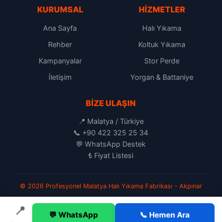
KURUMSAL
HIZMETLER
Ana Sayfa
Halı Yıkama
Rehber
Koltuk Yıkama
Kampanyalar
Stor Perde
İletişim
Yorgan & Battaniye
BIZE ULAŞIN
📍 Malatya / Türkiye
📞
+90 422 325 25 34
💬
WhatsApp Destek
₺
Fiyat Listesi
© 2026 Profesyonel Malatya Halı Yıkama Fabrikası - Akpınar
📍
💬 WhatsApp
📞 Hemen Ara