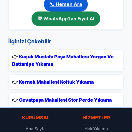
📞 Hemen Ara
💬 WhatsApp’tan Fiyat Al
İlginizi Çekebilir
👉
Küçük Mustafa Paşa Mahallesi Yorgan Ve
Battaniye Yıkama
👉
Kernek Mahallesi Koltuk Yıkama
👉
Cevatpaşa Mahallesi Stor Perde Yıkama
KURUMSAL
HIZMETLER
Ana Sayfa
Halı Yıkama