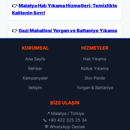
👉
Malatya Halı Yıkama Hizmetleri: Temizlikte
Kalitenin Sırrı!
👉
Gazi Mahallesi Yorgan ve Battaniye Yıkama
KURUMSAL
HIZMETLER
Ana Sayfa
Halı Yıkama
Rehber
Koltuk Yıkama
Kampanyalar
Stor Perde
İletişim
Yorgan & Battaniye
BIZE ULAŞIN
📍 Malatya / Türkiye
📞
+90 422 325 25 34
💬
WhatsApp Destek