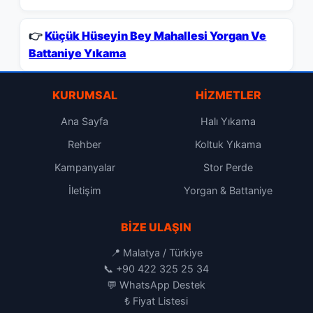
👉
Küçük Hüseyin Bey Mahallesi Yorgan Ve
Battaniye Yıkama
KURUMSAL
HIZMETLER
Ana Sayfa
Halı Yıkama
Rehber
Koltuk Yıkama
Kampanyalar
Stor Perde
İletişim
Yorgan & Battaniye
BIZE ULAŞIN
📍 Malatya / Türkiye
📞
+90 422 325 25 34
💬
WhatsApp Destek
₺
Fiyat Listesi