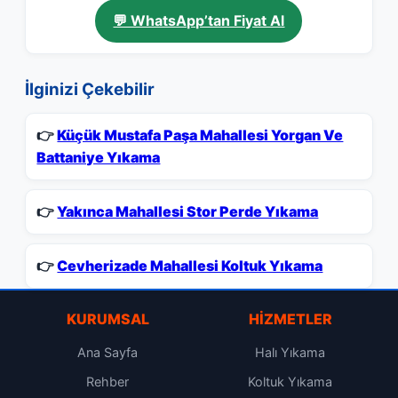
💬 WhatsApp’tan Fiyat Al
İlginizi Çekebilir
👉
Küçük Mustafa Paşa Mahallesi Yorgan Ve
Battaniye Yıkama
👉
Yakınca Mahallesi Stor Perde Yıkama
👉
Cevherizade Mahallesi Koltuk Yıkama
KURUMSAL
HIZMETLER
Ana Sayfa
Halı Yıkama
Rehber
Koltuk Yıkama