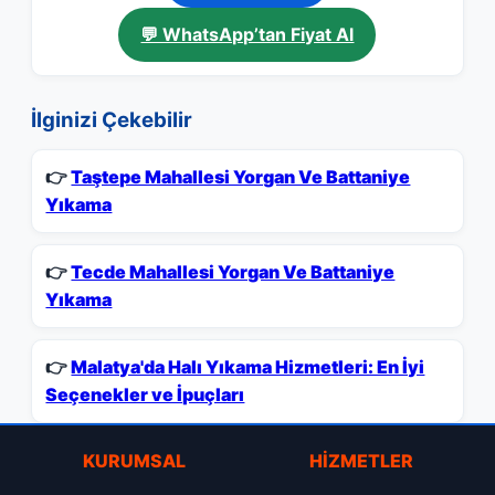
💬 WhatsApp’tan Fiyat Al
İlginizi Çekebilir
👉
Taştepe Mahallesi Yorgan Ve Battaniye
Yıkama
👉
Tecde Mahallesi Yorgan Ve Battaniye
Yıkama
👉
Malatya'da Halı Yıkama Hizmetleri: En İyi
Seçenekler ve İpuçları
KURUMSAL
HIZMETLER