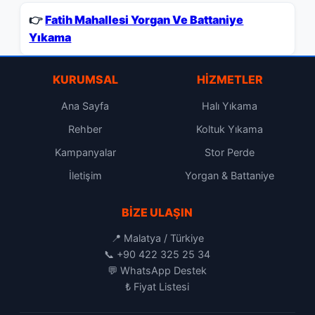
👉
Fatih Mahallesi Yorgan Ve Battaniye
Yıkama
KURUMSAL
HIZMETLER
Ana Sayfa
Halı Yıkama
Rehber
Koltuk Yıkama
Kampanyalar
Stor Perde
İletişim
Yorgan & Battaniye
BIZE ULAŞIN
📍 Malatya / Türkiye
📞
+90 422 325 25 34
💬
WhatsApp Destek
₺
Fiyat Listesi