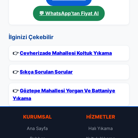
💬 WhatsApp’tan Fiyat Al
İlginizi Çekebilir
👉
Cevherizade Mahallesi Koltuk Yıkama
👉
Sıkça Sorulan Sorular
👉
Göztepe Mahallesi Yorgan Ve Battaniye
Yıkama
KURUMSAL
HIZMETLER
Ana Sayfa
Halı Yıkama