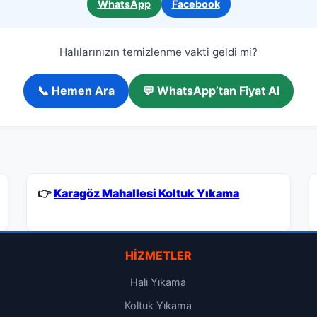
WhatsApp
Facebook
Halılarınızın temizlenme vakti geldi mi?
📞 Hemen Ara
💬 WhatsApp’tan Fiyat Al
👉
Karagöz Mahallesi Koltuk Yıkama
HIZMETLER
Halı Yıkama
Koltuk Yıkama