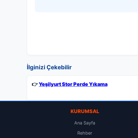
İlginizi Çekebilir
👉
Yeşilyurt Stor Perde Yıkama
KURUMSAL
Ana Sayfa
Rehber