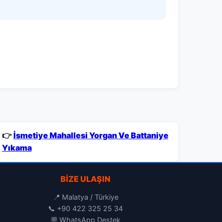
👉
İsmetiye Mahallesi Yorgan Ve Battaniye
Yıkama
BIZE ULAŞIN
📍 Malatya / Türkiye
📞
+90 422 325 25 34
💬
WhatsApp Destek