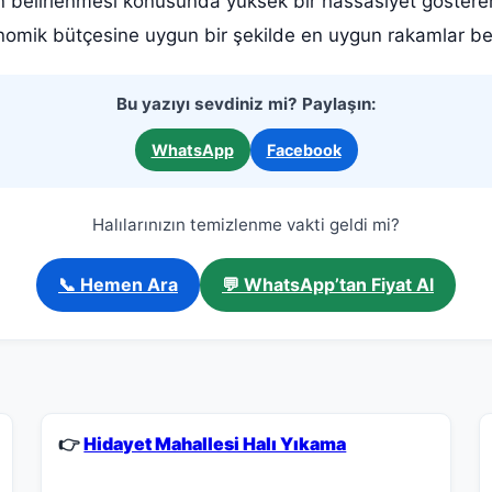
ların belirlenmesi konusunda yüksek bir hassasiyet göste
omik bütçesine uygun bir şekilde en uygun rakamlar bel
Bu yazıyı sevdiniz mi? Paylaşın:
WhatsApp
Facebook
Halılarınızın temizlenme vakti geldi mi?
📞 Hemen Ara
💬 WhatsApp’tan Fiyat Al
👉
Hidayet Mahallesi Halı Yıkama