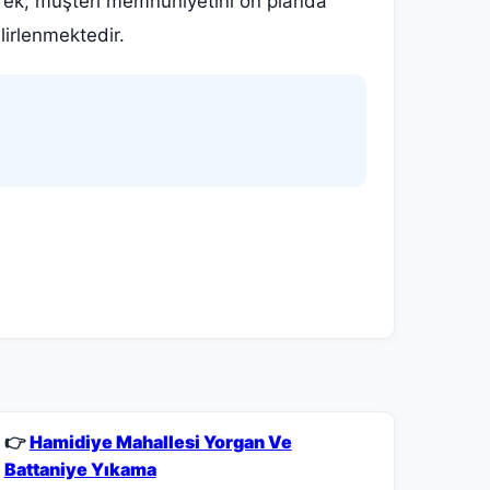
rerek, müşteri memnuniyetini ön planda
irlenmektedir.
👉
Hamidiye Mahallesi Yorgan Ve
Battaniye Yıkama