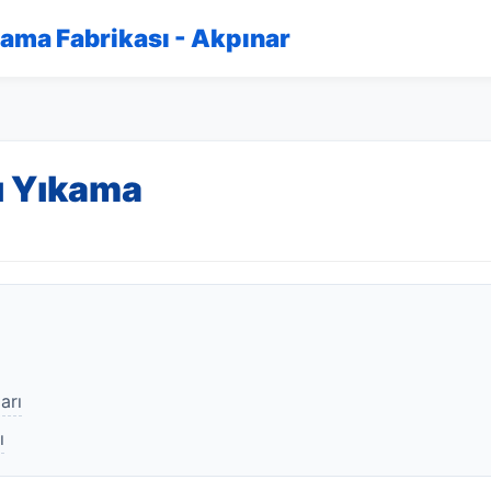
kama Fabrikası - Akpınar
ı Yıkama
arı
ı