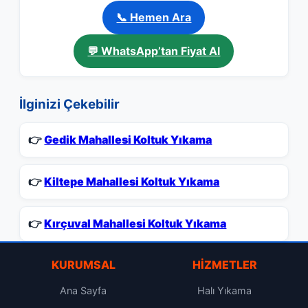
📞 Hemen Ara
💬 WhatsApp’tan Fiyat Al
İlginizi Çekebilir
👉
Gedik Mahallesi Koltuk Yıkama
👉
Kiltepe Mahallesi Koltuk Yıkama
👉
Kırçuval Mahallesi Koltuk Yıkama
KURUMSAL
HIZMETLER
Ana Sayfa
Halı Yıkama