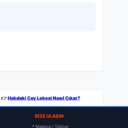
👉
Halıdaki Çay Lekesi Nasıl Çıkar?
BIZE ULAŞIN
📍 Malatya / Türkiye