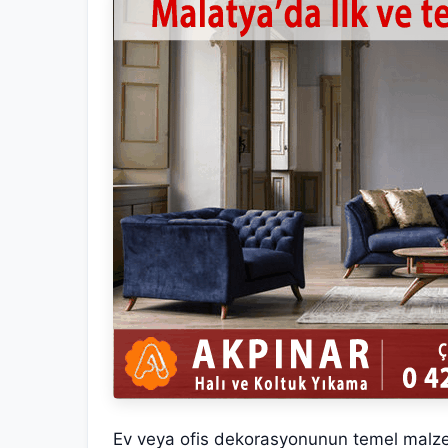
Ev veya ofis dekorasyonunun temel malzemel