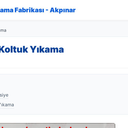
kama Fabrikası - Akpınar
kama
 Koltuk Yıkama
siye
 Yıkama