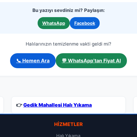
Bu yazıyı sevdiniz mi? Paylaşın:
WhatsApp
Facebook
Halılarınızın temizlenme vakti geldi mi?
📞 Hemen Ara
💬 WhatsApp’tan Fiyat Al
👉
Gedik Mahallesi Halı Yıkama
HIZMETLER
Halı Yıkama