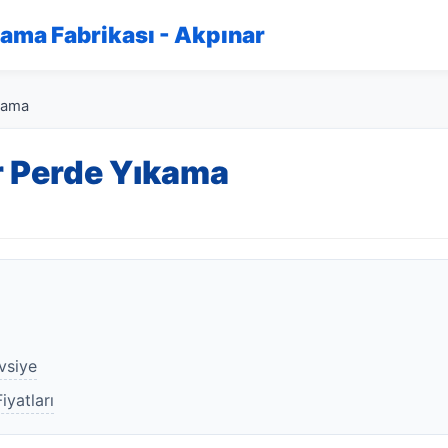
kama Fabrikası - Akpınar
kama
r Perde Yıkama
vsiye
iyatları