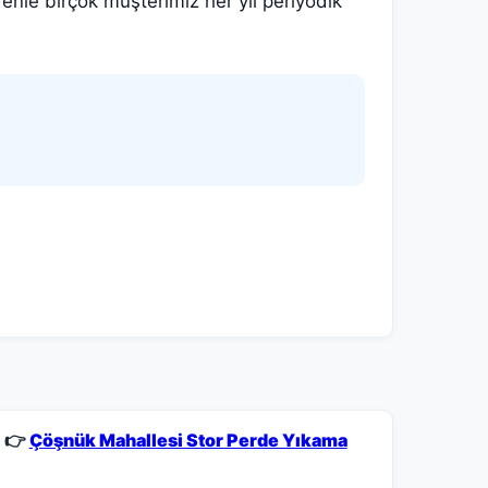
nle birçok müşterimiz her yıl periyodik
👉
Çöşnük Mahallesi Stor Perde Yıkama