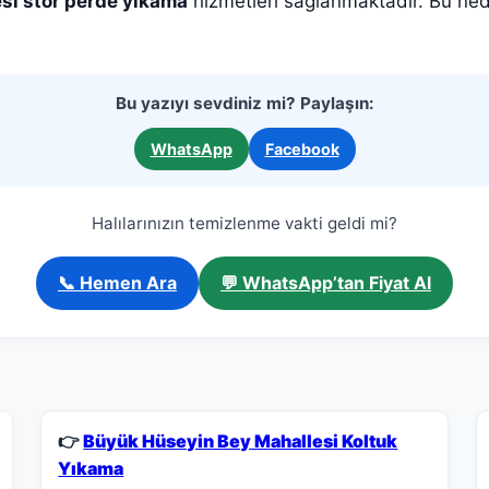
si stor perde yıkama
hizmetleri sağlanmaktadır. Bu nede
Bu yazıyı sevdiniz mi? Paylaşın:
WhatsApp
Facebook
Halılarınızın temizlenme vakti geldi mi?
📞 Hemen Ara
💬 WhatsApp’tan Fiyat Al
👉
Büyük Hüseyin Bey Mahallesi Koltuk
Yıkama